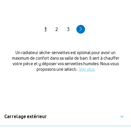
Pagination
Page
1
Page
2
Page
3
courante
Un radiateur sèche-serviettes est optimal pour avoir un
maximum de confort dans sa salle de bain. Il sert à chauffer
votre pièce et y déposer vos serviettes humides. Nous vous
proposons une sélecti
...
Voir plus
Carrelage extérieur