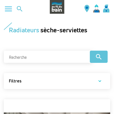
Aller
au
Radiateurs
sèche-serviettes
contenu
principal
Filtres