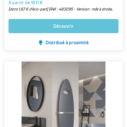
À partir de 1611 €
[dont 1,67 € d’éco-part] (Réf. : 483095 - Version : mât à droite,
soufflerie 1750 W, blanc brillant chêne)
Découvrir
Distribué à proximité