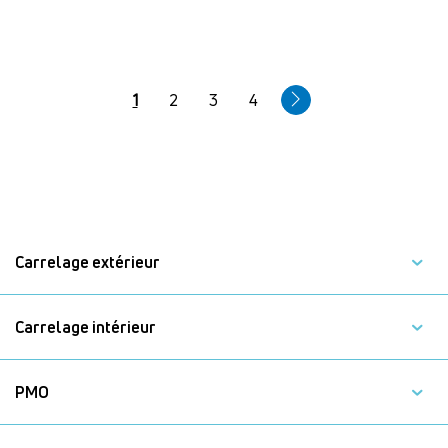
Pagination
Page
1
Page
2
Page
3
Page
4
courante
Carrelage extérieur
Carrelage intérieur
PMO