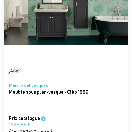
Meubles et vasques
Meuble sous plan-vasque - Cléo 1889
Prix catalogue
i
1925,56 €
[dont 2,80 € d’éco-part]