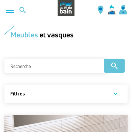
Aller
au
Meubles
et vasques
contenu
principal
Filtres