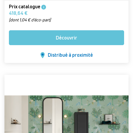
Prix catalogue
i
418,64 €
[dont 1,04 € d’éco-part]
Découvrir
Distribué à proximité