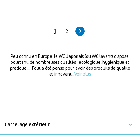
Pagination
Page
1
Page
2
courante
Peu connu en Europe, le WC Japonais (ou WC lavant) dispose,
pourtant, de nombreuses qualités : écologique, hygiénique et
pratique ... Tout a été pensé pour avoir des produits de qualité
et innovant
...
Voir plus
Carrelage extérieur