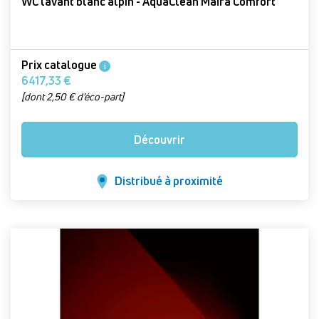
WC lavant blanc alpin - AquaClean Maïra Comfort
Prix catalogue
i
6417,33 €
[dont 2,50 € d’éco-part]
Découvrir
Distribué à proximité