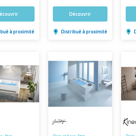
Versi
cm av
écouvrir
Découvrir
Air - 
Sans 
tablie
ibué à proximité
Distribué à proximité
D