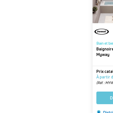
EYCHENNE - LE PUY EN
VELAY
EYCHENNE - SAINT
ETIENNE
FIC - ALES
FIC - ARLES
Bain et bi
Baignoir
FIC - AVIGNON
Myway
FIC - Carpentras
Prix cat
FIC - LUNEL
(Réf. : MY
FIC - MONTPELLIER
Version : 1
robinetteri
FIC - NIMES
D
températur
FIC - Villeneuve-lès-Béziers
Distr