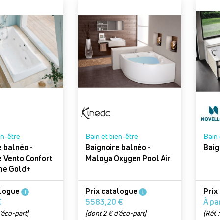
en-être
Bain et bien-être
Bain 
e balnéo -
Baignoire balnéo -
e Vento Confort
Maloya Oxygen Pool Air
me Gold+
alogue
Prix catalogue
Prix
i
i
58 €
5583,20 €
’éco-part]
[dont 2 € d’éco-part]
(Réf.