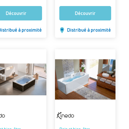
on : Baignoire 170 x 70
ec système Air Hydro
Découvrir
Découvrir
Finition Blanc brillant -
robinetterie, sans
rs)
istribué à proximité
Distribué à proximité