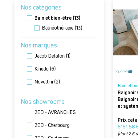
Nos catégories
Bain et bien-être
(13)
Balnéothérapie
(13)
Nos marques
Jacob Delafon
(1)
Kinedo
(6)
Novellini
(2)
Bain et bi
Baignoir
Baignoir
Nos showrooms
et systè
2ED - AVRANCHES
Prix cat
2ED - Cherbourg
5151,
[dont 2 € d