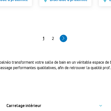
Page
1
Page
2
courante
alnéo transforment votre salle de bain en un véritable espace de b
ssage performantes qualitatives, afin de retrouver la qualité prof
..
Carrelage intérieur