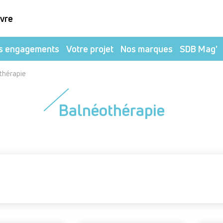
ivre
s engagements
Votre projet
Nos marques
SDB Mag'
thérapie
Balnéothérapie