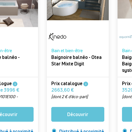
en-être
Bain et bien-être
Bain 
e balnéo -
Baignoire balnéo - Otea
Baig
Star Mixte Digit
Baig
syst
alogue
Prix catalogue
Prix
i
i
À partir de 3996 €
2663,60 €
W101E100 -
[dont 2 € d’éco-part]
[dont
70 x 75 cm, sans
e, sans maintien en
écouvrir
Découvrir
e)
ibué à proximité
Distribué à proximité
D