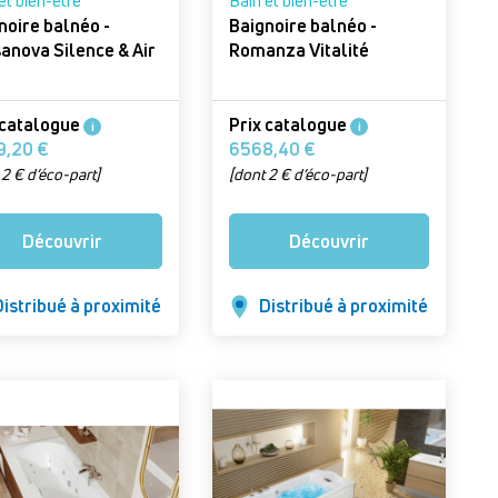
et bien-être
Bain et bien-être
noire balnéo -
Baignoire balnéo -
anova Silence & Air
Romanza Vitalité
 catalogue
Prix catalogue
i
i
5679,20 €
6568,40 €
 2 € d’éco-part]
[dont 2 € d’éco-part]
Découvrir
Découvrir
istribué à proximité
Distribué à proximité