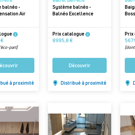
en-être
Bain et bien-être
Bain 
e balnéo -
Système balnéo -
Baig
nsation Air
Balnéo Excellence
Boss
alogue
Prix catalogue
Prix
i
i
9042,80 €
8995,8 €
’éco-part]
[dont
écouvrir
Découvrir
ibué à proximité
Distribué à proximité
D