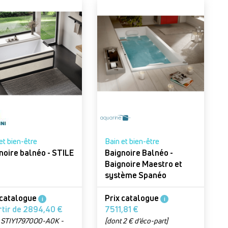
et bien-être
Bain et bien-être
Baignoire balnéo - STILE
Baignoire Balnéo -
Baignoire Maestro et
système Spanéo
 catalogue
Prix catalogue
i
i
À partir de 2894,40 €
7511,81 €
 : STIY17970O0-A0K -
[dont 2 € d’éco-part]