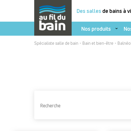
Des salles
de bains à v
Nos produits
No
Aller
-
-
Spécialiste salle de bain
Bain et bien-être
Balnéo
au
contenu
principal