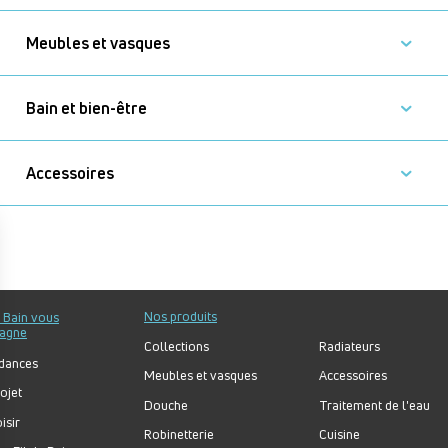
Meubles et vasques
Bain et bien-être
Accessoires
Nos produits
u Bain vous
agne
Collections
Radiateurs
dances
Meubles et vasques
Accessoires
ojet
Douche
Traitement de l'eau
isir
Robinetterie
Cuisine