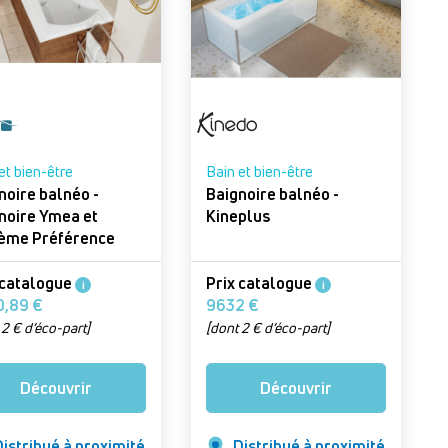
et bien-être
Bain et bien-être
noire balnéo -
Baignoire balnéo -
noire Ymea et
Kineplus
ème Préférence
 catalogue
Prix catalogue
i
i
3520,89 €
9632 €
 2 € d’éco-part]
[dont 2 € d’éco-part]
Découvrir
Découvrir
istribué à proximité
Distribué à proximité