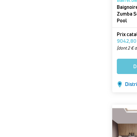
Bain et bi
ANDRETY - MANOSQUE
Baignoir
Zumba Se
APTAPRO - APT
Pool
ART & CARRELAGES -
Prix cat
Eysines
[dont 2 € d
BRAUN ET BALTES
DISTRIBUTION -
SARREGUEMINES
D
CCSE - Blancs Coteaux
(Vertus)
Distr
CLIMAIR - PONS
DESENFANS - SAINT
LEONARD
EST SANITAIRE - SOUFFEL
WEYERSHEIM