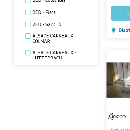
2ED - Coutances
2ED - Flers
D
2ED - Saint Lô
Distr
ALSACE CARREAUX -
COLMAR
ALSACE CARREAUX -
LUTTERBACH
ALSACE CARREAUX -
STRASBOURG
ANDRETY - AVIGNON
ANDRETY - CARPENTRAS
ANDRETY - GAP
ANDRETY - Istres