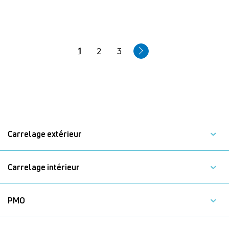
Pagination
Page
1
Page
2
Page
3
courante
Carrelage extérieur
Carrelage intérieur
PMO