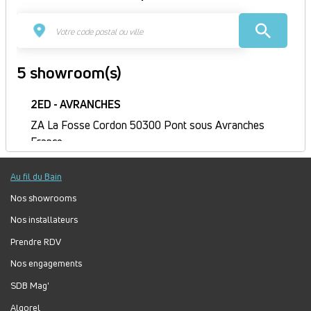
5 showroom(s)
2ED - AVRANCHES
ZA La Fosse Cordon 50300 Pont sous Avranches
France
Itinéraire
Au fil du Bain
Fermé
Jour
Plage
Lundi :
9h-12h, 14h-18h
Nos showrooms
horaire
Mardi :
8h-12h, 14h-18h
Nos installateurs
Mercredi :
8h-12h, 14h-18h
Prendre RDV
Jeudi :
8h30-12h, 14h-18h
Nos engagements
Vendredi :
8h-12h, 14h-17h
Samedi :
Fermé
SDB Mag'
Dimanche :
Fermé
Algorel