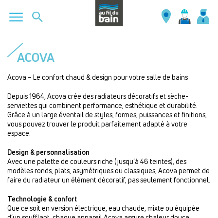
Aller
au
ACOVA
contenu
principal
Acova – Le confort chaud & design pour votre salle de bains
Depuis 1964, Acova crée des radiateurs décoratifs et sèche-
serviettes qui combinent performance, esthétique et durabilité.
Grâce à un large éventail de styles, formes, puissances et finitions,
vous pouvez trouver le produit parfaitement adapté à votre
espace.
Design & personnalisation
Avec une palette de couleurs riche (jusqu’à 46 teintes), des
modèles ronds, plats, asymétriques ou classiques, Acova permet de
faire du radiateur un élément décoratif, pas seulement fonctionnel.
Technologie & confort
Que ce soit en version électrique, eau chaude, mixte ou équipée
d’un soufflant, chaque appareil Acova assure chaleur douce,