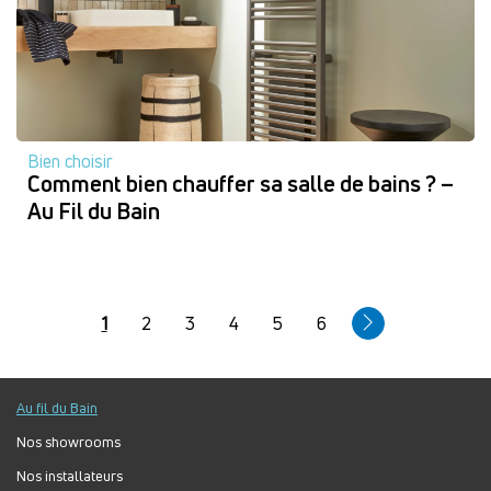
Bien choisir
Comment bien chauffer sa salle de bains ? –
Au Fil du Bain
Pagination
Page
1
Page
2
Page
3
Page
4
Page
5
Page
6
courante
Au fil du Bain
Nos showrooms
Nos installateurs