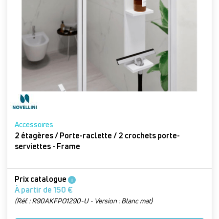
Accessoires
2 étagères / Porte-raclette / 2 crochets porte-
serviettes - Frame
Prix catalogue
i
À partir de 150 €
(Réf. : R90AKFPO1290-U - Version : Blanc mat)