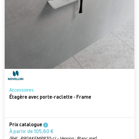
Accessoires
Étagère avec porte-raclette - Frame
Prix catalogue
i
À partir de 105,60 €
(Réf. : R90AKFMPR30-U - Version : Blanc mat)