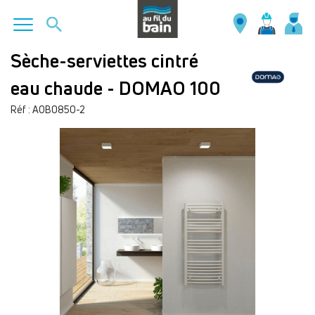
Aller
Sèche-serviettes cintré
au
eau chaude - DOMAO 100
contenu
principal
Réf : AOB0850-2