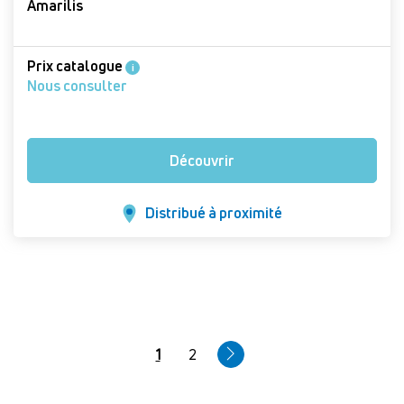
Amarilis
Prix catalogue
i
Nous consulter
Découvrir
Distribué à proximité
Pagination
Page
1
Page
2
courante