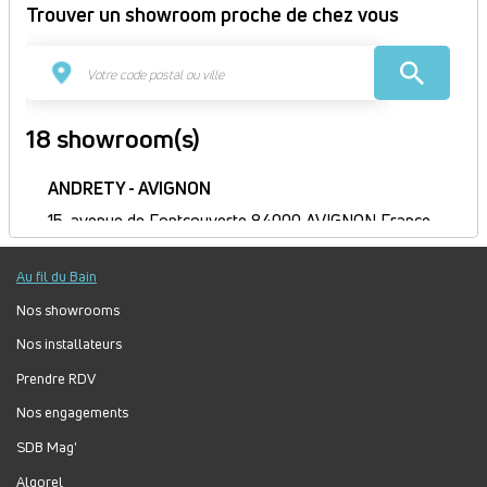
Trouver un showroom proche de chez vous
18 showroom(s)
ANDRETY - AVIGNON
15, avenue de Fontcouverte 84000 AVIGNON France
Itinéraire
Au fil du Bain
Fermé
Jour
Plage
Lundi :
8h30-12h, 14h-17h30
Nos showrooms
horaire
Mardi :
8h30-12h, 14h-17h30
Nos installateurs
Mercredi :
8h30-12h, 14h-17h30
Prendre RDV
Jeudi :
8h30-12h, 14h-17h30
Vendredi :
8h30-12h, 13h30-17h
Nos engagements
Samedi :
Fermé
SDB Mag'
Dimanche :
Fermé
Algorel