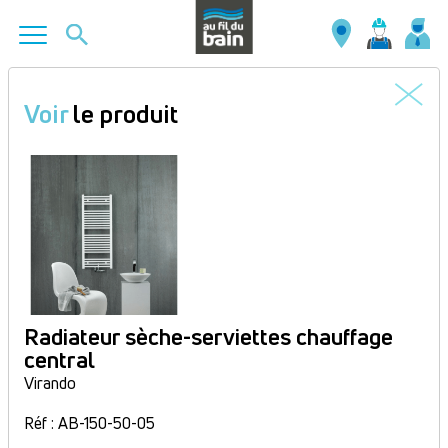
Aller
au
Voir
le produit
contenu
principal
Radiateur sèche-serviettes chauffage
central
Virando
Réf : AB-150-50-05