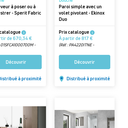
he
Douche
veur à poser ou à
Paroi simple avec un
encastrer - Sperit Fabric
volet pivotant - Ekinox
Duo
 catalogue
Prix catalogue
i
i
À partir de 670,34 €
À partir de 817 €
 : 01SFCA1000700M -
(Réf. : PA4220ITNE -
on : 100 x 70 cm)
Version : Largeur 70 cm,
profilé inox brossé)
Découvrir
Découvrir
istribué à proximité
Distribué à proximité