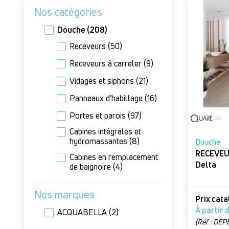
Nos catégories
Douche
(208)
Receveurs
(50)
Receveurs à carreler
(9)
Vidages et siphons
(21)
Panneaux d'habillage
(16)
Portes et parois
(97)
Cabines intégrales et
hydromassantes
(8)
Douche
RECEVEU
Cabines en remplacement
Delta
de baignoire
(4)
Nos marques
Prix cat
ACQUABELLA
(2)
(Réf. : DEP