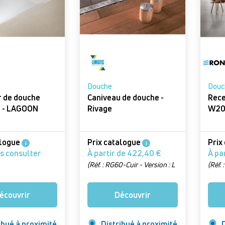
Douche
Douc
 de douche
Caniveau de douche -
Receve
ultraplat - LAGOON
Rivage
W2
alogue
Prix catalogue
Prix
i
i
us consulter
À partir de 422,40 €
(Réf. : RG60-Cuir - Version : L
(Réf.
60 cm, finition cuir)
Versi
80 c
écouvrir
Découvrir
ibué à proximité
Distribué à proximité
D