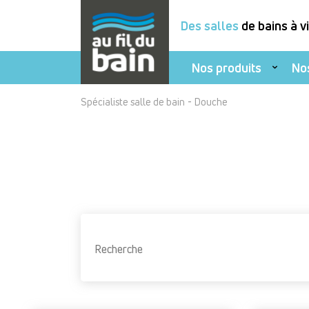
Des salles
de bains à v
Nos produits
No
Aller
-
Spécialiste salle de bain
Douche
au
contenu
principal