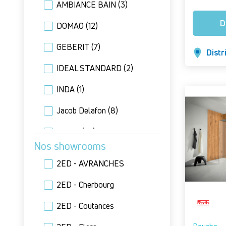
AMBIANCE BAIN
(3)
D
DOMAO
(12)
GEBERIT
(7)
Distr
IDEAL STANDARD
(2)
INDA
(1)
Jacob Delafon
(8)
Kinedo
(27)
Nos showrooms
Limatec
(2)
2ED - AVRANCHES
MC BATH
(3)
2ED - Cherbourg
NICOLL
(8)
2ED - Coutances
Novellini
(17)