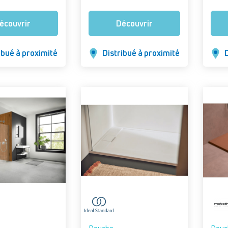
Version : Largeur 70 cm,
Versio
charnières à gauche)
70 cm
écouvrir
Découvrir
ibué à proximité
Distribué à proximité
D