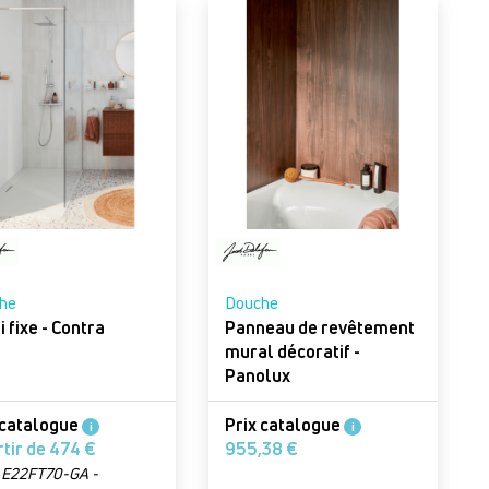
he
Douche
Paroi fixe - Contra
Panneau de revêtement
mural décoratif -
Panolux
 catalogue
Prix catalogue
i
i
À partir de 474 €
955,38 €
 : E22FT70-GA -