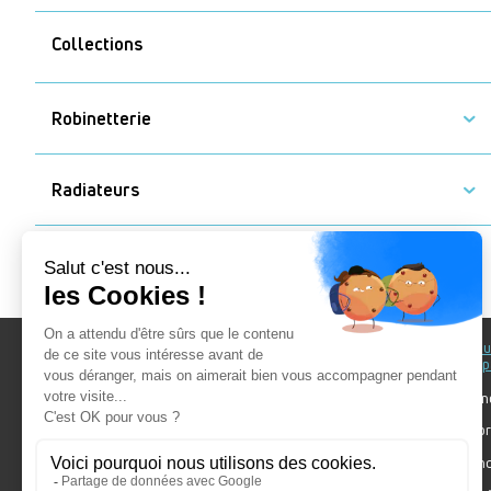
FIC - Villeneuve-lès-Béziers
Collections
FRANCESCHINI – Ambarès et
Lagrave
Robinetterie
JUSTIN BLEGER - Colmar
JUSTIN BLEGER -
Hilsenheim
Radiateurs
LA BOUTIQUE – La Teste de
Buch
Cuisine
LEBLANC - AMIENS
LE HOLLOCO - Herblay
Au fil du Bain
Au fil d
accomp
Nos showrooms
LE HOLLOCO - L'Isle-Adam
Nos ten
Nos installateurs
METRAL PASSY - AIX LES
Votre pr
Prendre RDV
BAINS
Bien cho
Nos engagements