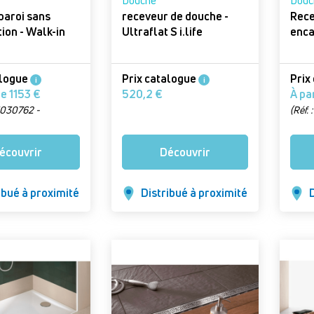
Douche
Douc
paroi sans
receveur de douche -
Rece
- Walk-in
Ultraflat S i.life
alogue
Prix catalogue
Prix
i
i
À partir de 1153 €
520,2 €
03030762 -
(Réf.
 XC WIO 04020 VPR)
Versi
écouvrir
Découvrir
ibué à proximité
Distribué à proximité
D