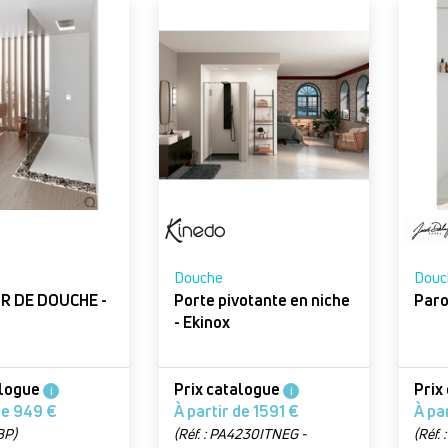
Douche
Douc
R DE DOUCHE -
Porte pivotante en niche
- Ekinox
alogue
Prix catalogue
Prix
i
i
À partir de 949 €
À partir de 1591 €
BP)
(Réf. : PA4230ITNEG -
(Réf.