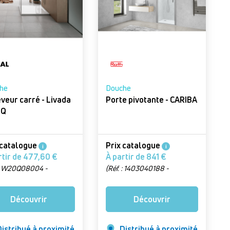
he
Douche
ur carré - Livada
Porte pivotante - CARIBA
0Q
 catalogue
Prix catalogue
i
i
À partir de 477,60 €
À partir de 841 €
 : W20Q08004 -
(Réf. : 1403040188 -
on : Blanc, format 80 x
Version : CI PIV 070200 VPE)
m)
Découvrir
Découvrir
istribué à proximité
Distribué à proximité