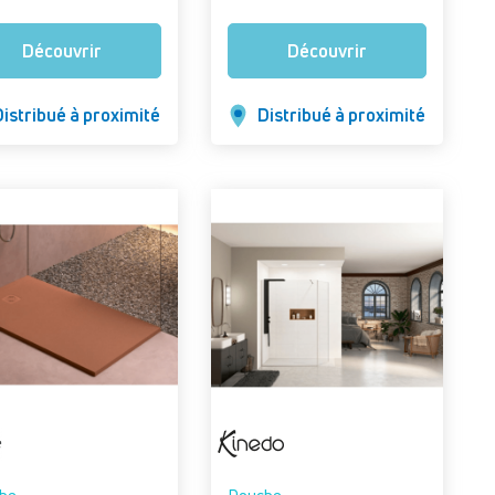
n : Paroi latérale fixe L
, chrome)
Découvrir
Découvrir
istribué à proximité
Distribué à proximité