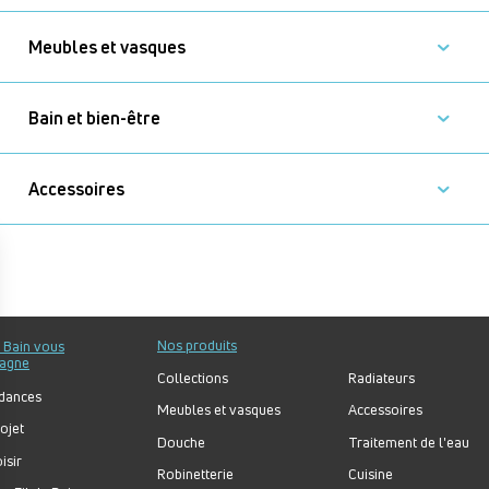
Meubles et vasques
Bain et bien-être
Accessoires
Nos produits
u Bain vous
agne
Collections
Radiateurs
dances
Meubles et vasques
Accessoires
ojet
Douche
Traitement de l'eau
isir
Robinetterie
Cuisine