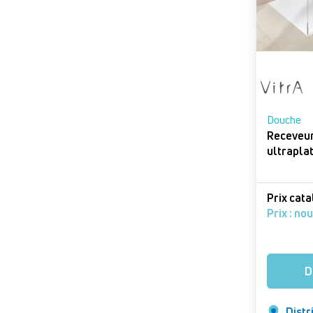
APTAPRO - APT
ART & CARRELAGES -
Eysines
BRAUN ET BALTES
DISTRIBUTION -
SARREGUEMINES
Douche
Receveur
CATRY BAYART - Lille
CCSE - Blancs Coteaux
(Vertus)
Prix cat
CLIMAIR - PONS
Prix : no
Desenfans - Dunkerque
DESENFANS - SAINT
D
LEONARD
EST SANITAIRE - SOUFFEL
Distr