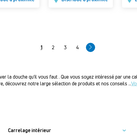
Page
1
Page
2
Page
3
Page
4
courante
uver la douche qu’il vous faut . Que vous soyez intéressé par une c
e, découvrez notre large sélection de produits et nos conseils
...
Vo
Carrelage intérieur