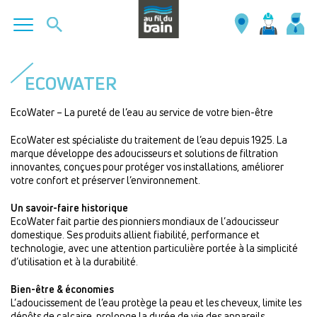
Aller
au
ECOWATER
contenu
principal
EcoWater – La pureté de l’eau au service de votre bien-être
EcoWater est spécialiste du traitement de l’eau depuis 1925. La
marque développe des adoucisseurs et solutions de filtration
innovantes, conçues pour protéger vos installations, améliorer
votre confort et préserver l’environnement.
Un savoir-faire historique
EcoWater fait partie des pionniers mondiaux de l’adoucisseur
domestique. Ses produits allient fiabilité, performance et
technologie, avec une attention particulière portée à la simplicité
d’utilisation et à la durabilité.
Bien-être & économies
L’adoucissement de l’eau protège la peau et les cheveux, limite les
dépôts de calcaire, prolonge la durée de vie des appareils