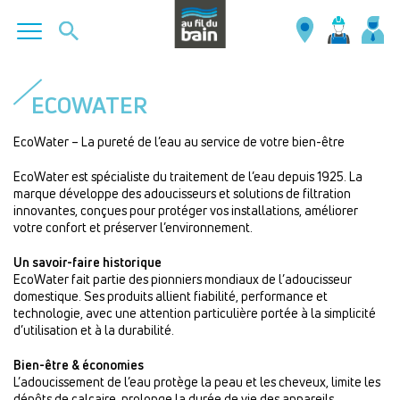
Aller
au
ECOWATER
contenu
principal
EcoWater – La pureté de l’eau au service de votre bien-être
EcoWater est spécialiste du traitement de l’eau depuis 1925. La
marque développe des adoucisseurs et solutions de filtration
innovantes, conçues pour protéger vos installations, améliorer
votre confort et préserver l’environnement.
Un savoir-faire historique
EcoWater fait partie des pionniers mondiaux de l’adoucisseur
domestique. Ses produits allient fiabilité, performance et
technologie, avec une attention particulière portée à la simplicité
d’utilisation et à la durabilité.
Bien-être & économies
L’adoucissement de l’eau protège la peau et les cheveux, limite les
dépôts de calcaire, prolonge la durée de vie des appareils