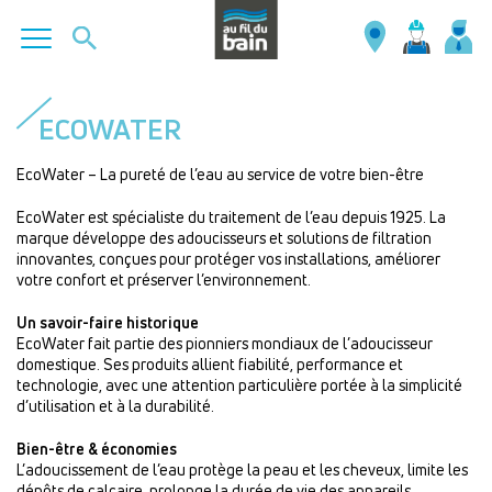
Aller
au
ECOWATER
contenu
principal
EcoWater – La pureté de l’eau au service de votre bien-être
EcoWater est spécialiste du traitement de l’eau depuis 1925. La
marque développe des adoucisseurs et solutions de filtration
innovantes, conçues pour protéger vos installations, améliorer
votre confort et préserver l’environnement.
Un savoir-faire historique
EcoWater fait partie des pionniers mondiaux de l’adoucisseur
domestique. Ses produits allient fiabilité, performance et
technologie, avec une attention particulière portée à la simplicité
d’utilisation et à la durabilité.
Bien-être & économies
L’adoucissement de l’eau protège la peau et les cheveux, limite les
dépôts de calcaire, prolonge la durée de vie des appareils