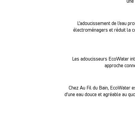
une 
L’adoucissement de l’eau prot
électroménagers et réduit la c
Les adoucisseurs EcoWater intè
approche connec
Chez Au Fil du Bain, EcoWater est
d’une eau douce et agréable au quoti