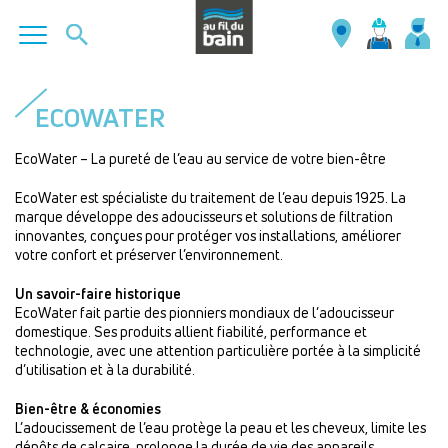
Aller
au
ECOWATER
contenu
principal
EcoWater – La pureté de l’eau au service de votre bien-être
EcoWater est spécialiste du traitement de l’eau depuis 1925. La
marque développe des adoucisseurs et solutions de filtration
innovantes, conçues pour protéger vos installations, améliorer
votre confort et préserver l’environnement.
Un savoir-faire historique
EcoWater fait partie des pionniers mondiaux de l’adoucisseur
domestique. Ses produits allient fiabilité, performance et
technologie, avec une attention particulière portée à la simplicité
d’utilisation et à la durabilité.
Bien-être & économies
L’adoucissement de l’eau protège la peau et les cheveux, limite les
dépôts de calcaire, prolonge la durée de vie des appareils