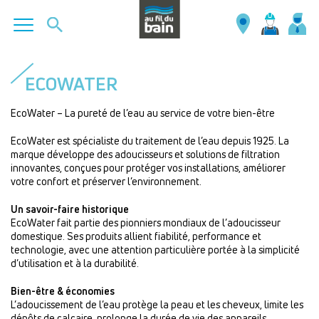
Aller
au
ECOWATER
contenu
principal
EcoWater – La pureté de l’eau au service de votre bien-être
EcoWater est spécialiste du traitement de l’eau depuis 1925. La
marque développe des adoucisseurs et solutions de filtration
innovantes, conçues pour protéger vos installations, améliorer
votre confort et préserver l’environnement.
Un savoir-faire historique
EcoWater fait partie des pionniers mondiaux de l’adoucisseur
domestique. Ses produits allient fiabilité, performance et
technologie, avec une attention particulière portée à la simplicité
d’utilisation et à la durabilité.
Bien-être & économies
L’adoucissement de l’eau protège la peau et les cheveux, limite les
dépôts de calcaire, prolonge la durée de vie des appareils