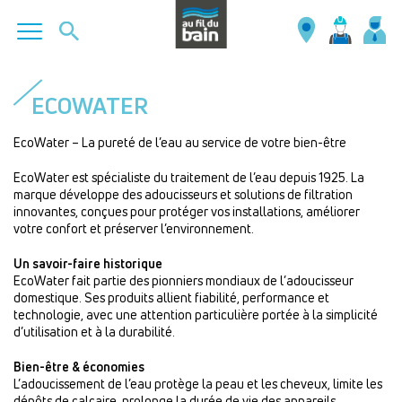
Aller
au
ECOWATER
contenu
principal
EcoWater – La pureté de l’eau au service de votre bien-être
EcoWater est spécialiste du traitement de l’eau depuis 1925. La
marque développe des adoucisseurs et solutions de filtration
innovantes, conçues pour protéger vos installations, améliorer
votre confort et préserver l’environnement.
Un savoir-faire historique
EcoWater fait partie des pionniers mondiaux de l’adoucisseur
domestique. Ses produits allient fiabilité, performance et
technologie, avec une attention particulière portée à la simplicité
d’utilisation et à la durabilité.
Bien-être & économies
L’adoucissement de l’eau protège la peau et les cheveux, limite les
dépôts de calcaire, prolonge la durée de vie des appareils