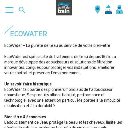
Aller
au
ECOWATER
contenu
principal
EcoWater – La pureté de l’eau au service de votre bien-être
EcoWater est spécialiste du traitement de l’eau depuis 1925. La
marque développe des adoucisseurs et solutions de filtration
innovantes, conçues pour protéger vos installations, améliorer
votre confort et préserver l’environnement.
Un savoir-faire historique
EcoWater fait partie des pionniers mondiaux de l’adoucisseur
domestique. Ses produits allient fiabilité, performance et
technologie, avec une attention particulière portée à la simplicité
d’utilisation et à la durabilité.
Bien-être & économies
L’adoucissement de l’eau protège la peau et les cheveux, limite les
dépôts de calcaire, prolonge la durée de vie des appareils