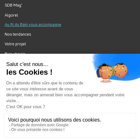
SDB Mag'
Algorel
Au fil du Bain vous accompagne
Nos tendances
Votre projet
Bien choisir
Forum Au Fil du Bain
Nos produits
Au Fil Du Bain Tous droits réservés ©
Gestion des cookies
Mentions légales