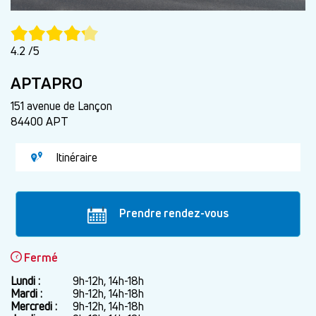
4.2 /5
APTAPRO
151 avenue de Lançon
84400 APT
Itinéraire
Prendre rendez-vous
Fermé
Lundi :
Jour
Plage
9h-12h, 14h-18h
horaire
Mardi :
9h-12h, 14h-18h
Mercredi :
9h-12h, 14h-18h