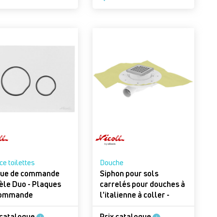
e toilettes
Douche
que de commande
Siphon pour sols
 Duo - Plaques
carrelés pour douches à
commande
l'italienne à coller -
Docia XS Magnetech
faible hauteur
 catalogue
Prix catalogue