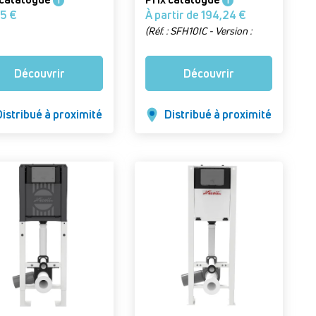
i
i
79,85 €
À partir de 194,24 €
(Réf. : SFH10IC - Version :
Grille 10 x 10 cm, sans natte)
Découvrir
Découvrir
istribué à proximité
Distribué à proximité