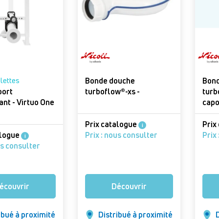
ilettes
Bonde douche
Bond
port
turboflow®-xs -
turb
autoportant - Virtuo One
capo
Prix catalogue
Prix
i
alogue
Prix : nous consulter
Prix
i
us consulter
écouvrir
Découvrir
ibué à proximité
Distribué à proximité
D