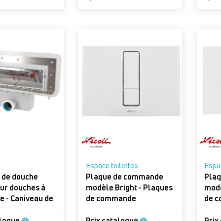
Espace toilettes
Espac
 de douche
Plaque de commande
Pla
ur douches à
modèle Bright - Plaques
modèle
veau de
de commande
de 
alogue
Prix catalogue
Prix