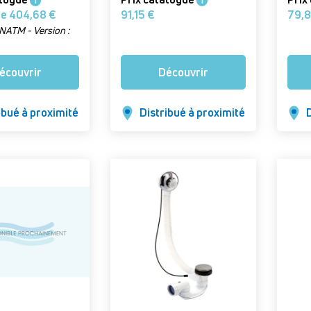
i
i
À partir de 404,68 €
91,15 €
CANATM - Version :
ural)
écouvrir
Découvrir
ibué à proximité
Distribué à proximité
D