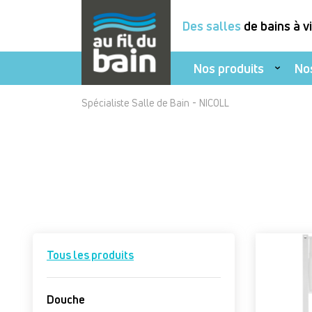
Des salles
de bains à v
Nos produits
No
Aller
-
Spécialiste Salle de Bain
NICOLL
au
contenu
principal
Tous les produits
Douche