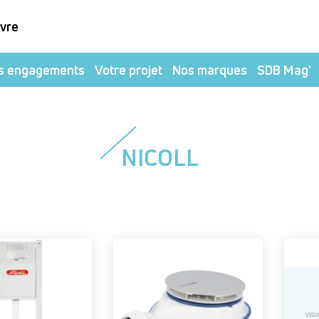
ivre
s engagements
Votre projet
Nos marques
SDB Mag'
NICOLL