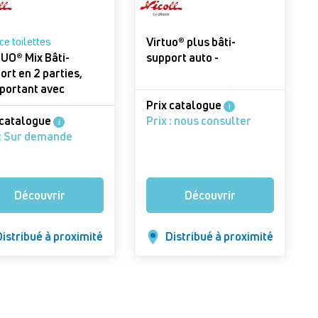
e toilettes
Virtuo® plus bâti-
UO® Mix Bâti-
support auto -
ort en 2 parties,
portant avec
ères recyclées -
Prix catalogue
i
UO Mix Bâti-support
 catalogue
Prix : nous consulter
i
 : Sur demande
Découvrir
Découvrir
istribué à proximité
Distribué à proximité