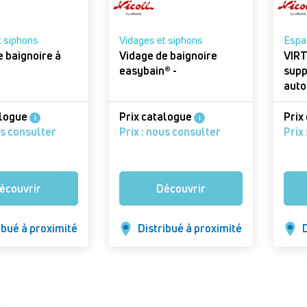
t siphons
Vidages et siphons
Espac
e baignoire à
Vidage de baignoire
VIRT
easybain® -
supp
auto
mati
VIRT
alogue
Prix catalogue
Prix
i
i
us consulter
Prix : nous consulter
Prix
écouvrir
Découvrir
ibué à proximité
Distribué à proximité
D