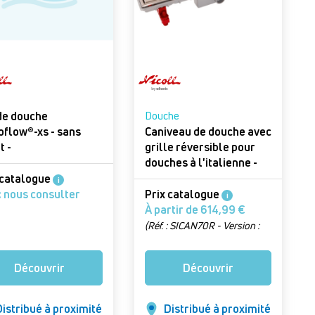
e douche
Douche
oflow®-xs - sans
Caniveau de douche avec
t -
grille réversible pour
douches à l'italienne -
Caniveau de douche
 catalogue
i
 : nous consulter
Prix catalogue
i
À partir de 614,99 €
(Réf. : SICAN70R - Version :
caniveau de douche sans
natte)
Découvrir
Découvrir
istribué à proximité
Distribué à proximité