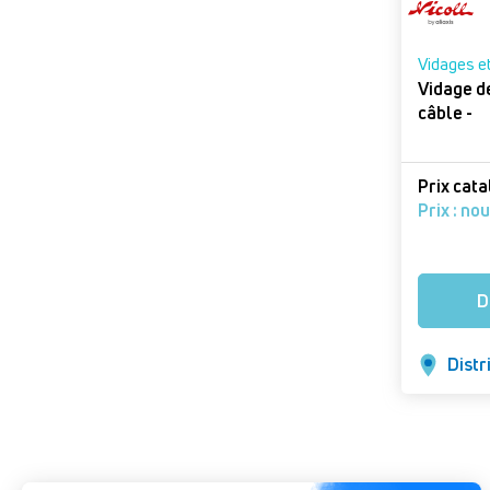
Vidages e
Vidage d
câble -
Prix cat
Prix : no
D
Distr