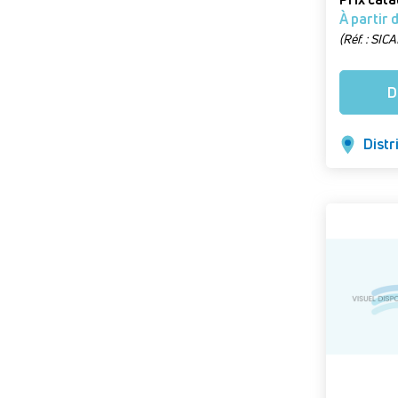
(Réf. : SI
caniveau m
D
Distr