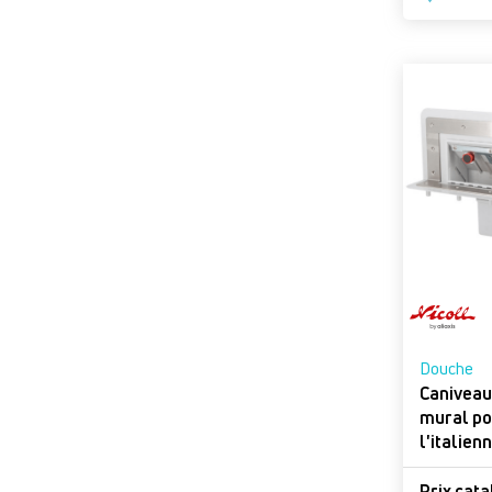
Douche
Caniveau
mural po
l'italienne - Cani
douche
Prix cat