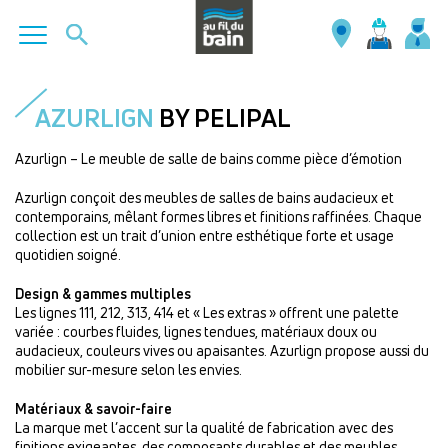
Aller
au
AZURLIGN
BY PELIPAL
contenu
principal
Azurlign – Le meuble de salle de bains comme pièce d’émotion
Azurlign conçoit des meubles de salles de bains audacieux et
contemporains, mêlant formes libres et finitions raffinées. Chaque
collection est un trait d’union entre esthétique forte et usage
quotidien soigné.
Design & gammes multiples
Les lignes 111, 212, 313, 414 et « Les extras » offrent une palette
variée : courbes fluides, lignes tendues, matériaux doux ou
audacieux, couleurs vives ou apaisantes. Azurlign propose aussi du
mobilier sur-mesure selon les envies.
Matériaux & savoir-faire
La marque met l’accent sur la qualité de fabrication avec des
finitions exigeantes, des composants durables et des meubles