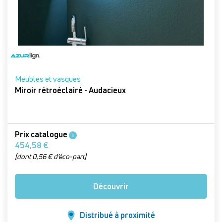
Meubles et vasques
Miroir rétroéclairé - Audacieux
Prix catalogue
i
454,58 €
[dont 0,56 € d’éco-part]
Découvrir
Distribué à proximité