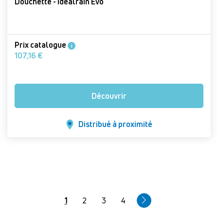
Douchette - Idealrain Evo
Prix catalogue
i
107,16 €
Découvrir
Distribué à proximité
Pagination
Page
1
Page
2
Page
3
Page
4
courante