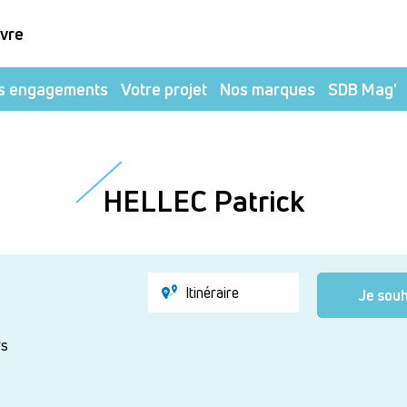
ivre
s engagements
Votre projet
Nos marques
SDB Mag'
HELLEC Patrick
Itinéraire
Je souh
rs