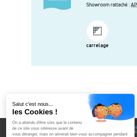
Showroom rattaché :
AP
carrelage
Au fil du Bain
Au fil d
accomp
Nos showrooms