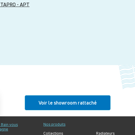
TAPRO - APT
Voir le showroom rattaché
Nos produits
u Bain vous
agne
Collections
Radiateurs