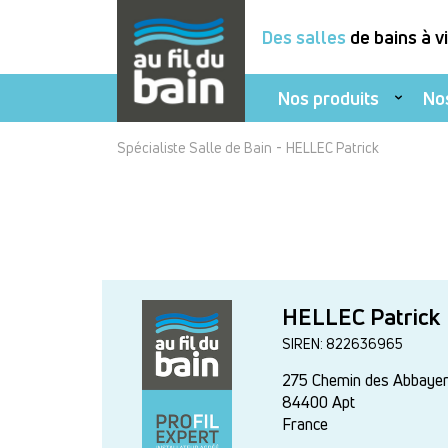
Des salles
de bains à v
Nos produits
No
Aller
-
Spécialiste Salle de Bain
HELLEC Patrick
au
contenu
principal
HELLEC Patrick
SIREN: 822636965
275 Chemin des Abbaye
84400
Apt
France