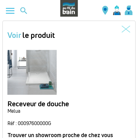
Aller
au
Voir
le produit
contenu
principal
Receveur de douche
Melua
Réf : 00097600000G
Trouver un showroom proche de chez vous