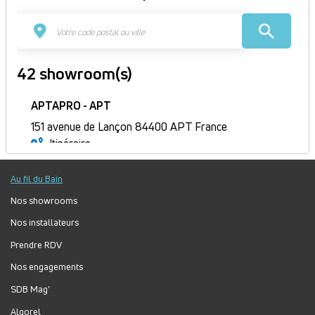
42 showroom(s)
APTAPRO - APT
151 avenue de Lançon 84400 APT France
Itinéraire
Ouvert
Au fil du Bain
Jour
Plage
Lundi :
9h-12h, 14h-18h
horaire
Mardi :
9h-12h, 14h-18h
Nos showrooms
Mercredi :
9h-12h, 14h-18h
Nos installateurs
Jeudi :
9h-12h, 14h-18h
Prendre RDV
Vendredi :
9h-12h, 14h-18h
Nos engagements
Samedi :
Fermé
Dimanche :
Fermé
SDB Mag'
Algorel