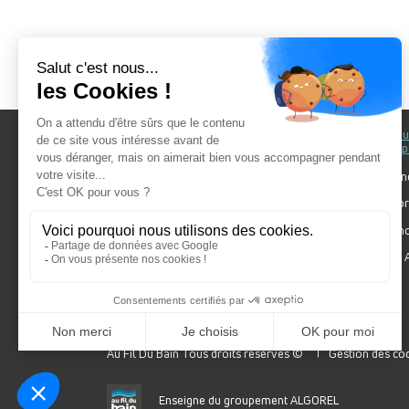
Au fil du Bain
Au fil d
accomp
Nos showrooms
Nos ten
Nos installateurs
Votre pr
Prendre RDV
Bien cho
Nos engagements
Forum A
SDB Mag'
Algorel
Au Fil Du Bain Tous droits réservés ©
Gestion des co
Enseigne du groupement ALGOREL