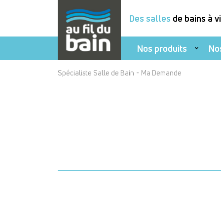
Des salles
de bains à v
Nos produits
No
Aller
-
Spécialiste Salle de Bain
Ma Demande
au
contenu
principal