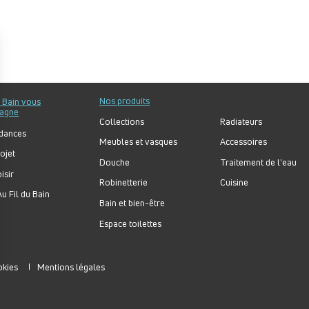
Nos produits
u Bain vous
agne
Collections
Radiateurs
dances
Meubles et vasques
Accessoires
ojet
Douche
Traitement de l'eau
isir
Robinetterie
Cuisine
u Fil du Bain
Bain et bien-être
Espace toilettes
okies
Mentions légales