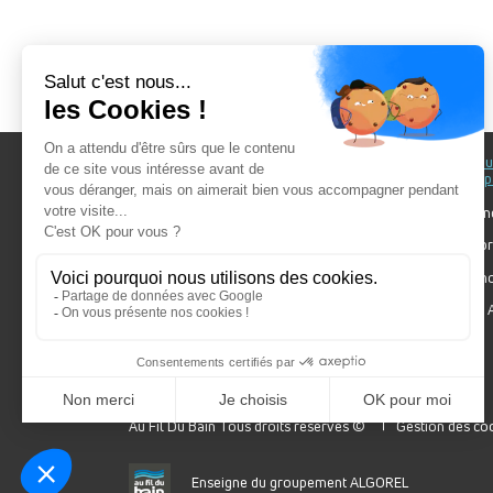
Au fil du Bain
Au fil d
accomp
Nos showrooms
Nos ten
Nos installateurs
Votre pr
Prendre RDV
Bien cho
Nos engagements
Forum A
SDB Mag'
Algorel
Au Fil Du Bain Tous droits réservés ©
Gestion des co
Enseigne du groupement ALGOREL