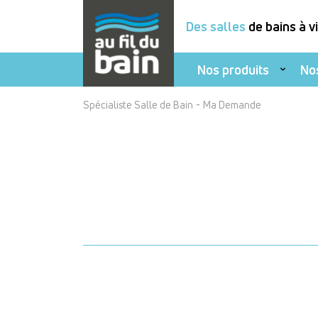
Des salles
de bains à v
Nos produits
No
Aller
-
Spécialiste Salle de Bain
Ma Demande
au
contenu
principal