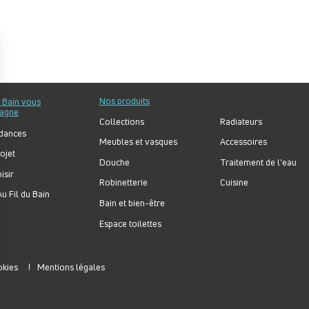
Nos produits
u Bain vous
agne
Collections
Radiateurs
dances
Meubles et vasques
Accessoires
ojet
Douche
Traitement de l'eau
isir
Robinetterie
Cuisine
u Fil du Bain
Bain et bien-être
Espace toilettes
okies
Mentions légales