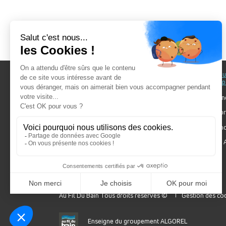
Au fil du Bain
Au fil d
accomp
Nos showrooms
Nos ten
Nos installateurs
Votre pr
Prendre RDV
Bien cho
Nos engagements
Forum A
SDB Mag'
Algorel
Au Fil Du Bain Tous droits réservés ©
Gestion des co
Enseigne du groupement ALGOREL