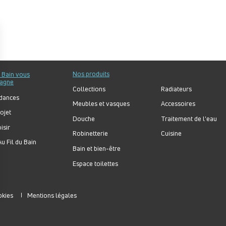
Nos produits
u Bain vous
agne
Collections
Radiateurs
dances
Meubles et vasques
Accessoires
ojet
Douche
Traitement de l'eau
isir
Robinetterie
Cuisine
u Fil du Bain
Bain et bien-être
Espace toilettes
okies
Mentions légales