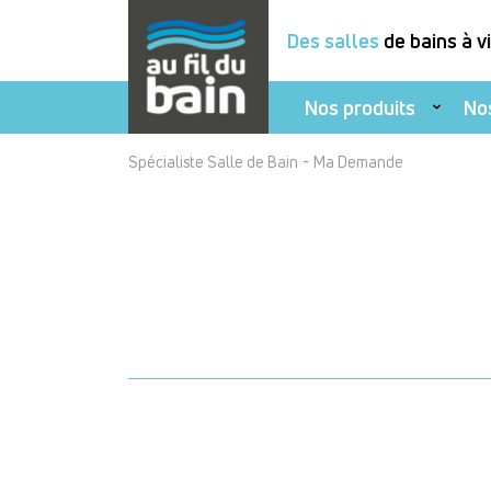
Des salles
de bains à v
Nos produits
No
Aller
-
Spécialiste Salle de Bain
Ma Demande
au
contenu
principal