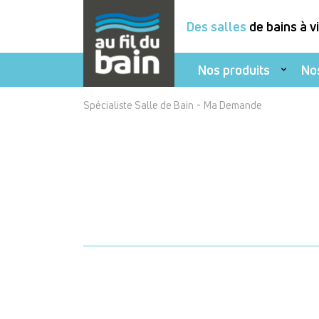
Des salles
de bains à v
Nos produits
No
Aller
-
Spécialiste Salle de Bain
Ma Demande
au
contenu
principal