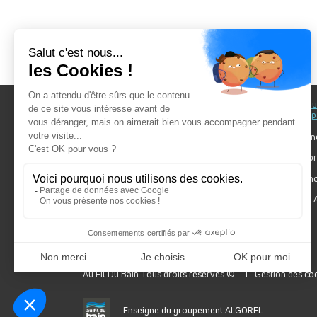
Au fil du Bain
Au fil d
accomp
Nos showrooms
Nos ten
Nos installateurs
Votre pr
Prendre RDV
Bien cho
Nos engagements
Forum A
SDB Mag'
Algorel
Au Fil Du Bain Tous droits réservés ©
Gestion des co
Enseigne du groupement ALGOREL