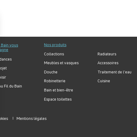
Nos produits
u Bain vous
agne
Collections
Radiateurs
dances
Meubles et vasques
Accessoires
ojet
Douche
Traitement de l'eau
isir
Robinetterie
Cuisine
u Fil du Bain
Bain et bien-être
Espace toilettes
okies
Mentions légales