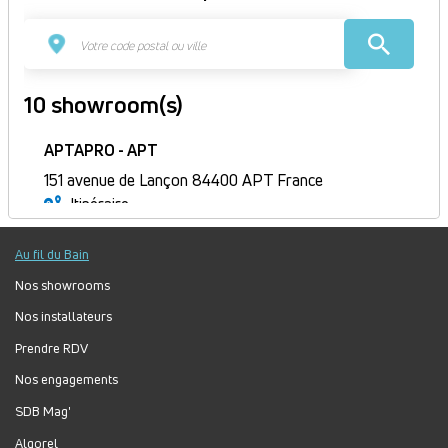
10 showroom(s)
APTAPRO - APT
151 avenue de Lançon 84400 APT France
Itinéraire
Fermé
Au fil du Bain
Jour
Plage
Lundi :
9h-12h, 14h-18h
horaire
Mardi :
9h-12h, 14h-18h
Nos showrooms
Mercredi :
9h-12h, 14h-18h
Nos installateurs
Jeudi :
9h-12h, 14h-18h
Prendre RDV
Vendredi :
9h-12h, 14h-18h
Nos engagements
Samedi :
Fermé
Dimanche :
Fermé
SDB Mag'
Algorel