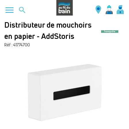
Aller
Distributeur de mouchoirs
au
en papier - AddStoris
contenu
principal
Réf : 41774700