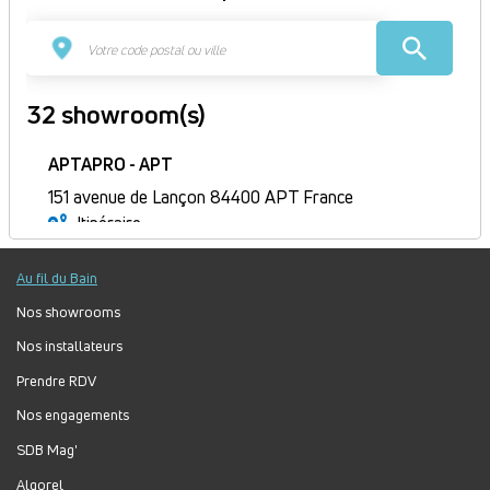
32 showroom(s)
APTAPRO - APT
151 avenue de Lançon 84400 APT France
Itinéraire
Ouvert
Au fil du Bain
Jour
Plage
Lundi :
9h-12h, 14h-18h
horaire
Mardi :
9h-12h, 14h-18h
Nos showrooms
Mercredi :
9h-12h, 14h-18h
Nos installateurs
Jeudi :
9h-12h, 14h-18h
Prendre RDV
Vendredi :
9h-12h, 14h-18h
Nos engagements
Samedi :
Fermé
Dimanche :
Fermé
SDB Mag'
Algorel