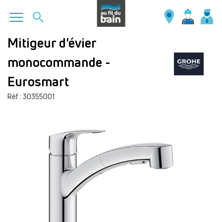
Aller
Mitigeur d'évier
au
monocommande -
contenu
principal
Eurosmart
Réf : 30355001