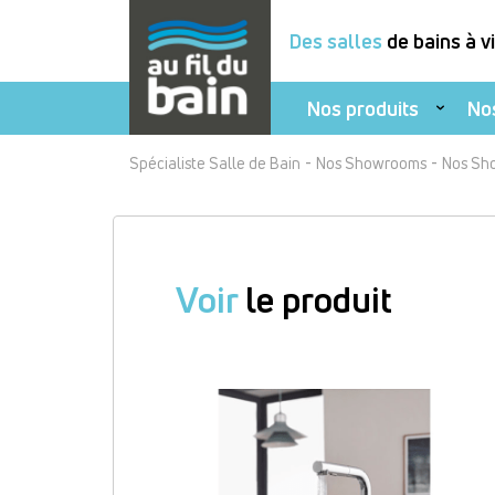
Des salles
de bains à v
Nos produits
No
Aller
-
-
Spécialiste Salle de Bain
Nos Showrooms
Nos Sh
au
contenu
principal
Voir
le produit