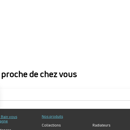
proche de chez vous
proche de chez vous
Nos produits
u Bain vous
agne
Collections
Radiateurs
dances