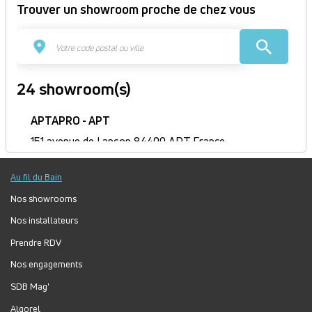
Trouver un showroom proche de chez vous
24 showroom(s)
APTAPRO - APT
151 avenue de Lançon 84400 APT France
Itinéraire
Au fil du Bain
Fermé
Jour
Plage
Lundi :
9h-12h, 14h-18h
Nos showrooms
horaire
Mardi :
9h-12h, 14h-18h
Nos installateurs
Mercredi :
9h-12h, 14h-18h
Prendre RDV
Jeudi :
9h-12h, 14h-18h
Vendredi :
9h-12h, 14h-18h
Nos engagements
Samedi :
Fermé
SDB Mag'
Dimanche :
Fermé
Algorel