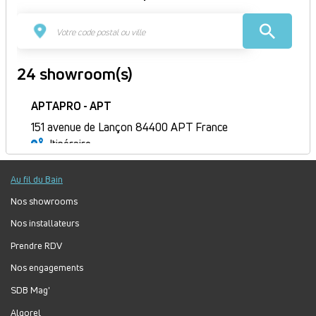
24 showroom(s)
APTAPRO - APT
151 avenue de Lançon 84400 APT France
Itinéraire
Ouvert
Au fil du Bain
Jour
Plage
Lundi :
9h-12h, 14h-18h
horaire
Mardi :
9h-12h, 14h-18h
Nos showrooms
Mercredi :
9h-12h, 14h-18h
Nos installateurs
Jeudi :
9h-12h, 14h-18h
Prendre RDV
Vendredi :
9h-12h, 14h-18h
Nos engagements
Samedi :
Fermé
Dimanche :
Fermé
SDB Mag'
Algorel