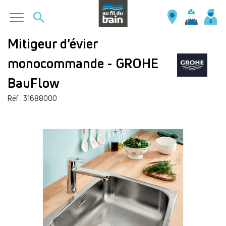
Aller
Mitigeur d'évier
au
monocommande - GROHE
contenu
principal
BauFlow
Réf : 31688000