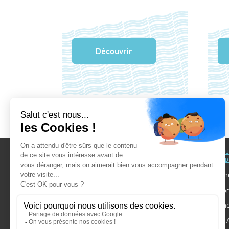
Découvrir
Au fil du Bain
Au fil d
accomp
Nos showrooms
Nos ten
Nos installateurs
Votre pr
Prendre RDV
Bien cho
Nos engagements
Forum A
SDB Mag'