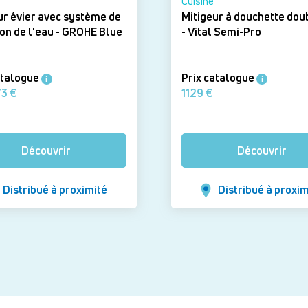
Cuisine
ur évier avec système de
Mitigeur à douchette doub
de l'eau - GROHE Blue
- Vital Semi-Pro
atalogue
Prix catalogue
i
i
3 051,73 €
1129 €
Découvrir
Découvrir
Distribué à proximité
Distribué à proxim