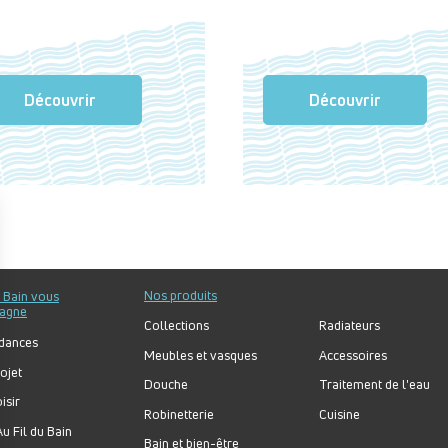
Découvrir
Découvrir
Nos produits
u Bain vous
agne
Collections
Radiateurs
dances
Meubles et vasques
Accessoires
ojet
Douche
Traitement de l'eau
isir
Robinetterie
Cuisine
u Fil du Bain
Bain et bien-être