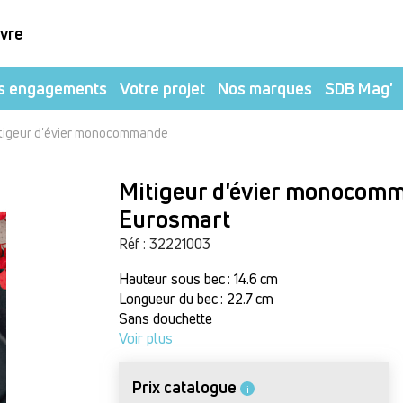
ivre
s engagements
Votre projet
Nos marques
SDB Mag'
tigeur d'évier monocommande
Mitigeur d'évier monocom
Eurosmart
Réf : 32221003
Hauteur sous bec : 14.6 cm
Longueur du bec : 22.7 cm
Sans douchette
Voir plus
Prix catalogue
i