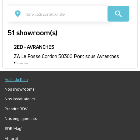
51 showroom(s)
2ED - AVRANCHES
ZA La Fosse Cordon 50300 Pont sous Avranches
France
Itinéraire
Au fil du Bain
Ouvert
Jour
Plage
Lundi :
9h-12h, 14h-18h
Nos showrooms
horaire
Mardi :
8h-12h, 14h-18h
Nos installateurs
Mercredi :
8h-12h, 14h-18h
Prendre RDV
Jeudi :
8h30-12h, 14h-18h
Nos engagements
Vendredi :
8h-12h, 14h-17h
Samedi :
Fermé
SDB Mag'
Dimanche :
Fermé
Algorel