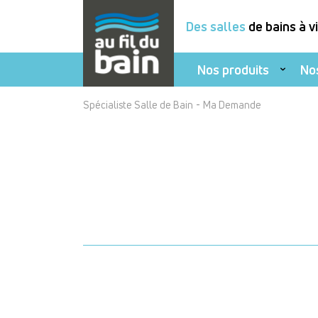
Des salles
de bains à v
Nos produits
No
Aller
-
Spécialiste Salle de Bain
Ma Demande
au
contenu
principal