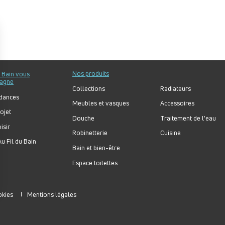
Nos produits
u Bain vous
agne
Collections
Radiateurs
dances
Meubles et vasques
Accessoires
ojet
Douche
Traitement de l'eau
isir
Robinetterie
Cuisine
u Fil du Bain
Bain et bien-être
Espace toilettes
okies
Mentions légales