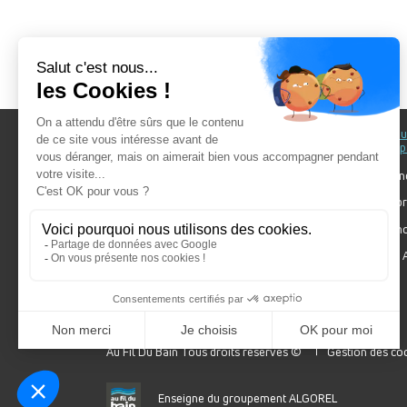
Au fil du Bain
Au fil d
accomp
Nos showrooms
Nos ten
Nos installateurs
Votre pr
Prendre RDV
Bien cho
Nos engagements
Forum A
SDB Mag'
Algorel
Au Fil Du Bain Tous droits réservés ©
Gestion des co
Enseigne du groupement ALGOREL