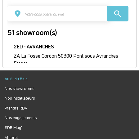
51 showroom(s)
2ED - AVRANCHES
ZA La Fosse Cordon 50300 Pont sous Avranches
France
Itinéraire
Au fil du Bain
Fermé
Jour
Plage
Lundi :
9h-12h, 14h-18h
Nos showrooms
horaire
Mardi :
8h-12h, 14h-18h
Nos installateurs
Mercredi :
8h-12h, 14h-18h
Prendre RDV
Jeudi :
8h30-12h, 14h-18h
Nos engagements
Vendredi :
8h-12h, 14h-17h
Samedi :
Fermé
SDB Mag'
Dimanche :
Fermé
Algorel