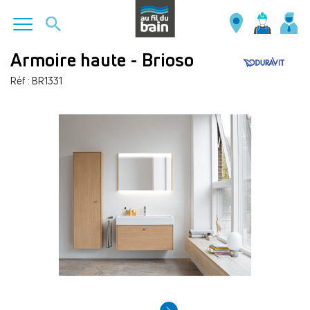
Aller
Armoire haute - Brioso
au
Réf : BR1331
contenu
principal