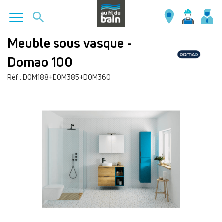
Aller
Meuble sous vasque -
au
Domao 100
contenu
principal
Réf : DOM188+DOM385+DOM360