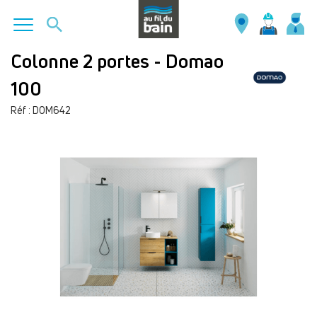
Aller
Colonne 2 portes - Domao
au
100
contenu
principal
Réf : DOM642