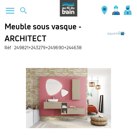
Aller
Meuble sous vasque -
au
ARCHITECT
contenu
principal
Réf : 249821+243279+249690+244638