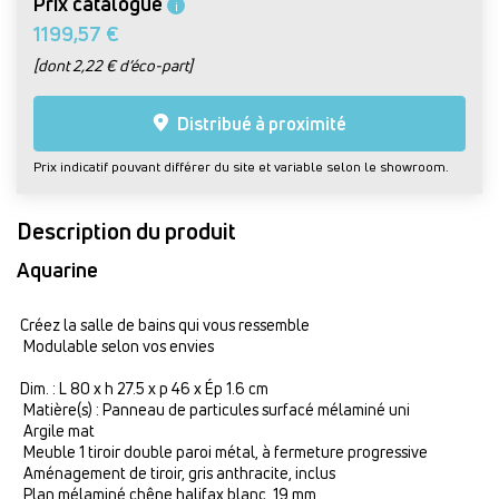
Prix catalogue
i
1199,57 €
[dont 2,22 € d’éco-part]
Distribué à proximité
Prix indicatif pouvant différer du site et variable selon le showroom.
Description du produit
Aquarine
Créez la salle de bains qui vous ressemble
Modulable selon vos envies
Dim. : L 80 x h 27.5 x p 46 x Ép 1.6 cm
Matière(s) : Panneau de particules surfacé mélaminé uni
Argile mat
Meuble 1 tiroir double paroi métal, à fermeture progressive
Aménagement de tiroir, gris anthracite, inclus
Plan mélaminé chêne halifax blanc, 19 mm