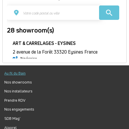
28 showroom(s)
ART & CARRELAGES - EYSINES
2 avenue de la Forêt 33320 Eysines France
Itinéraire
Fermé
Au fil du Bain
Jour
Plage
Lundi :
10h-12h30, 14h-18h30
horaire
Mardi :
10h-12h30, 14h-18h30
Nos showrooms
Mercredi :
10h-12h30, 14h-18h30
Nos installateurs
Jeudi :
10h-12h30, 14h-18h30
Prendre RDV
Vendredi :
10h-12h30, 14h-18h30
Nos engagements
Samedi :
10h-12h30, 14h-18h
Dimanche :
Fermé
SDB Mag'
Algorel