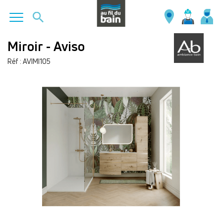
Aller
Miroir - Aviso
au
Réf : AVIMI105
contenu
principal