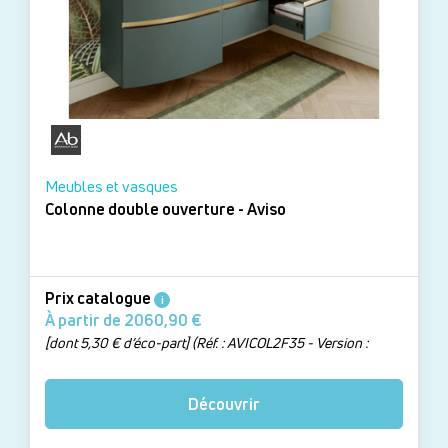
Meubles et vasques
Colonne double ouverture - Aviso
Prix catalogue
i
À partir de 2060,90 €
[dont 5,30 € d’éco-part] (Réf. : AVICOL2F35 - Version :
Colonne 35 cm, ouverture double)
Découvrir