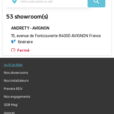
53 showroom(s)
ANDRETY - AVIGNON
15, avenue de Fontcouverte 84000 AVIGNON France
Itinéraire
Fermé
Jour
Plage
Lundi :
8h30-12h, 14h-17h30
horaire
Mardi :
8h30-12h, 14h-17h30
Au fil du Bain
Mercredi :
8h30-12h, 14h-17h30
Nos showrooms
Jeudi :
8h30-12h, 14h-17h30
Vendredi :
8h30-12h, 13h30-17h
Nos installateurs
Samedi :
Fermé
Prendre RDV
Dimanche :
Fermé
Nos engagements
SDB Mag'
Prendre rendez-vous
Algorel